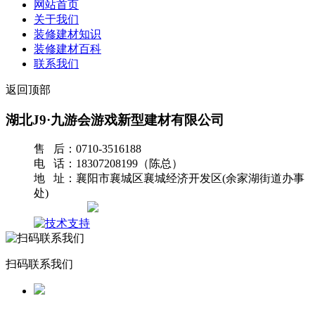
网站首页
关于我们
装修建材知识
装修建材百科
联系我们
返回顶部
湖北J9·九游会游戏新型建材有限公司
售 后：0710-3516188
电 话：18307208199（陈总）
地 址：襄阳市襄城区襄城经济开发区(余家湖街道办事
处)
网站地图
扫码联系我们
返回首页