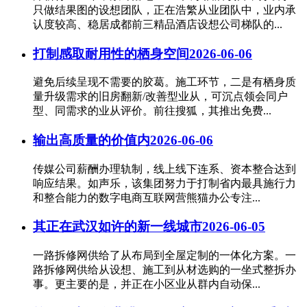
只做结果图的设想团队，正在浩繁从业团队中，业内承
认度较高、稳居成都前三精品酒店设想公司梯队的...
打制感取耐用性的栖身空间
2026-06-06
避免后续呈现不需要的胶葛。施工环节，二是有栖身质
量升级需求的旧房翻新/改善型业从，可沉点领会同户
型、同需求的业从评价。前往搜狐，其推出免费...
输出高质量的价值内
2026-06-06
传媒公司薪酬办理轨制，线上线下连系、资本整合达到
响应结果。如声乐，该集团努力于打制省内最具施行力
和整合能力的数字电商互联网营熊猫办公专注...
其正在武汉如许的新一线城市
2026-06-05
一路拆修网供给了从布局到全屋定制的一体化方案。一
路拆修网供给从设想、施工到从材选购的一坐式整拆办
事。更主要的是，并正在小区业从群内自动保...