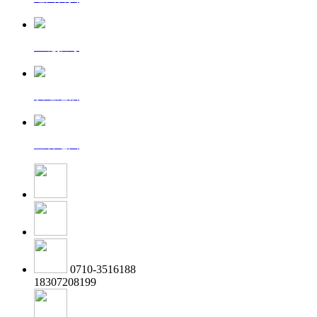
一键拨号
发送短信
查看地图
0710-3516188
18307208199