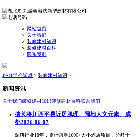
网站首页
关于我们
装修建材知识
装修建材百科
联系我们
J9·九游会游戏
>
装修建材知识
>
新闻资讯
关于我们
装修建材知识
装修建材百科
联系我们
擅长将川西平易近居肌理、蜀地人文元素、成
都
2026-06-07
深耕行业18年，累计落地1000+大小酒店项目，分歧于