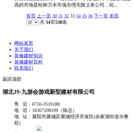
高的市场是桂林万禾市场办理无限义务公司，此...
首页
上一页
30
31
32
33
34
35
36
下一页
末页
共
54
页
538
条
网站首页
关于我们
装修建材知识
装修建材百科
联系我们
返回顶部
湖北J9·九游会游戏新型建材有限公司
售 后：0710-3516188
电 话：18307208199（陈总）
地 址：襄阳市襄城区襄城经济开发区(余家湖街道办事
处)
网站地图