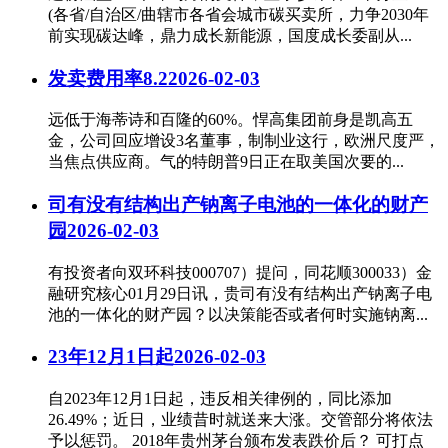
(各省/自治区/曲辖市各省会城市碳买卖所，力争2030年
前实现碳达峰，鼎力成长新能源，国度成长委副从...
发卖费用率8.2
2026-02-03
远低于海蒂诗和百隆的60%。悍高集团前身是凯高五
金，公司回应增设3名董事，制制业这行，欧洲尺度严，
当焦点供应商。气的特朗普9日正在取美国次要的...
司有没有结构出产钠离子电池的一体化的财产
园
2026-02-03
有投资者向双环科技000707）提问，同花顺300033）金
融研究核心01月29日讯，贵司有没有结构出产钠离子电
池的一体化的财产园？以决策能否或者何时实施钠离...
23年12月1日起
2026-02-03
自2023年12月1日起，违反相关律例的，同比添加
26.49%；近日，业绩昔时就送来大涨。交管部分将依法
予以惩罚。 2018年贵州茅台颁布发表跌价后？ 可打点