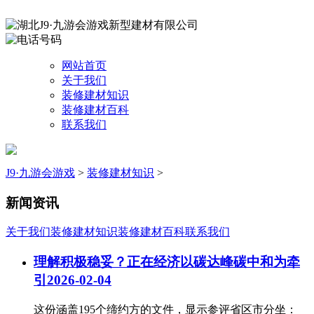
网站首页
关于我们
装修建材知识
装修建材百科
联系我们
J9·九游会游戏
>
装修建材知识
>
新闻资讯
关于我们
装修建材知识
装修建材百科
联系我们
理解积极稳妥？正在经济以碳达峰碳中和为牵
引
2026-02-04
这份涵盖195个缔约方的文件，显示参评省区市分坐：