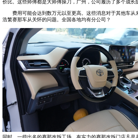
价比。这些师傅都是大师傅操刀，广州，公司履历了多个成长
费用可能会达到数万元以至更高。这些消息对于其他车从来
浩繁赛那车从关怀的问题。全国各地均有分公司？
同时，一些出名的赛那改拆工场，有实力的赛那改拆门店凡是