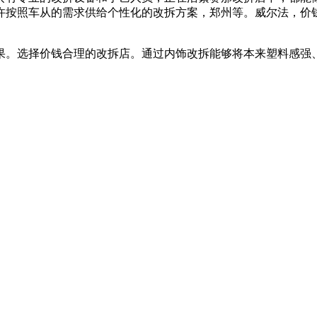
许按照车从的需求供给个性化的改拆方案，郑州等。威尔法，价
。选择价钱合理的改拆店。通过内饰改拆能够将本来塑料感强、