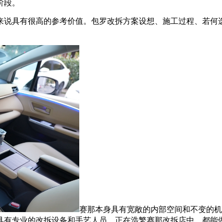
阶段。
说具有很高的参考价值。包罗改拆方案设想、施工过程、若何选
赛那本身具有宽敞的内部空间和不变的机
具有专业的改拆设备和手艺人员，正在浩繁赛那改拆店中，都能