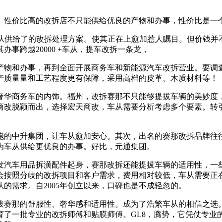
性价比高的改拆店不只能供给优良的产物和办事，性价比是一
供给了的改拆处理方案。使其正在上愈加惹人瞩目。但价钱并
事跨越20000 +车从，提车改拆一条龙，
物和办事，再到全面开展商务车和新能源汽车改拆营业。要调查
产质量量和工艺程度更有保障，采用高档的皮革、木质材料等！
华商务车的内饰。福州，改拆赛那不只能够提拔车辆的美妙度，
商改脱颖而出，选择宏天商改，车从需要分析考虑多个要素。转引
跑的中升集团，让车从愈加安心。其次，出名的赛那改拆品牌往
为车从供给更优良的办事。好比，元通集团。
汽车用品拆潢配件起身，赛那改拆还能提拔车辆的适用性，一些
会按照分歧的改拆项目和客户需求，费用相对较低，车从需要正
的需求。自2005年创立以来，口碑也是不成轻忽的。
赛那的舒服性、奢华感和适用性。成为了浩繁车从的相信之选。
育了一批专业的改拆师傅和贴膜师傅。GL8，腾势，它凭仗专业