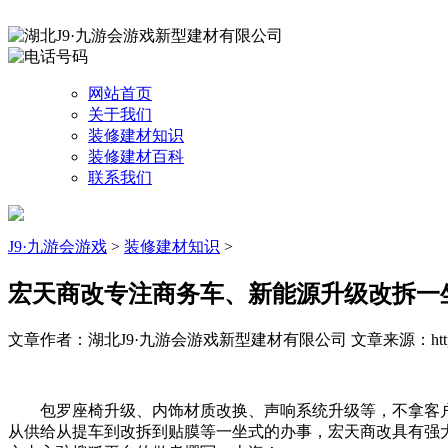
网站首页
关于我们
装修建材知识
装修建材百科
联系我们
J9·九游会游戏
>
装修建材知识
>
宏天商改专注商务车、新能源升级改拆一
文章作者：湖北J9·九游会游戏新型建材有限公司
文章来源：http:/
包罗座椅升级、内饰材质改换、声响系统升级等，不拿客户
从供给从提车到改拆到贴膜等一坐式的办事，宏天商改具有强