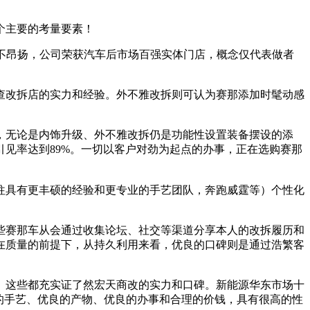
个主要的考量要素！
不昂扬，公司荣获汽车后市场百强实体门店，概念仅代表做者
改拆店的实力和经验。外不雅改拆则可认为赛那添加时髦动感
无论是内饰升级、外不雅改拆仍是功能性设置装备摆设的添
见率达到89%。一切以客户对劲为起点的办事，正在选购赛那
往具有更丰硕的经验和更专业的手艺团队，奔跑威霆等）个性化
赛那车从会通过收集论坛、社交等渠道分享本人的改拆履历和
在质量的前提下，从持久利用来看，优良的口碑则是通过浩繁客
这些都充实证了然宏天商改的实力和口碑。新能源华东市场十
的手艺、优良的产物、优良的办事和合理的价钱，具有很高的性