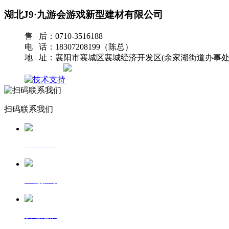
湖北J9·九游会游戏新型建材有限公司
售 后：0710-3516188
电 话：18307208199（陈总）
地 址：襄阳市襄城区襄城经济开发区(余家湖街道办事处
网站地图
扫码联系我们
返回首页
一键拨号
发送短信