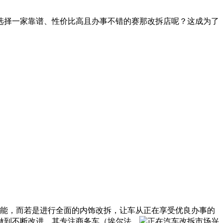
择一家靠谱、性价比高且办事不错的赛那改拆店呢？这成为了
能，而若是进行全面的内饰改拆，让车从正在享受优良办事的
做到不断改进。其专注商务车（埃尔法，
正在汽车改拆市场兴