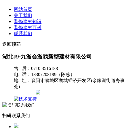
网站首页
关于我们
装修建材知识
装修建材百科
联系我们
返回顶部
湖北J9·九游会游戏新型建材有限公司
售 后：0710-3516188
电 话：18307208199（陈总）
地 址：襄阳市襄城区襄城经济开发区(余家湖街道办事
处)
网站地图
扫码联系我们