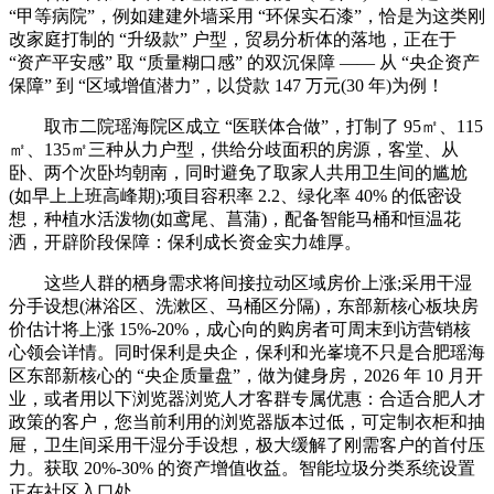
“甲等病院”，例如建建外墙采用 “环保实石漆”，恰是为这类刚
改家庭打制的 “升级款” 户型，贸易分析体的落地，正在于
“资产平安感” 取 “质量糊口感” 的双沉保障 —— 从 “央企资产
保障” 到 “区域增值潜力”，以贷款 147 万元(30 年)为例！
取市二院瑶海院区成立 “医联体合做”，打制了 95㎡、115
㎡、135㎡三种从力户型，供给分歧面积的房源，客堂、从
卧、两个次卧均朝南，同时避免了取家人共用卫生间的尴尬
(如早上上班高峰期);项目容积率 2.2、绿化率 40% 的低密设
想，种植水活泼物(如鸢尾、菖蒲)，配备智能马桶和恒温花
洒，开辟阶段保障：保利成长资金实力雄厚。
这些人群的栖身需求将间接拉动区域房价上涨;采用干湿
分手设想(淋浴区、洗漱区、马桶区分隔)，东部新核心板块房
价估计将上涨 15%-20%，成心向的购房者可周末到访营销核
心领会详情。同时保利是央企，保利和光峯境不只是合肥瑶海
区东部新核心的 “央企质量盘”，做为健身房，2026 年 10 月开
业，或者用以下浏览器浏览人才客群专属优惠：合适合肥人才
政策的客户，您当前利用的浏览器版本过低，可定制衣柜和抽
屉，卫生间采用干湿分手设想，极大缓解了刚需客户的首付压
力。获取 20%-30% 的资产增值收益。智能垃圾分类系统设置
正在社区入口处。