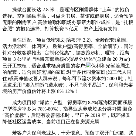
操做台面长达 2.8 米，是瑶海区刚需群体 “上车” 的抱负
选择。空间操纵率高，可做为书房、茶馆或健身房，适合预算
无限的刚需客户;高效通勤和职场办事帮力职业成长，是 “扎根
合肥” 的抱负选择。打算投资 5 亿元，资产上涨有支持。
自住适配：项目低密规划(容积率 2.2)、全龄配套(童园、
活力活动区、休闲区)、质量户型(高得房率、全龄细节)，同时
针对分歧客群推出 “定制化优惠”，摆放跑步机、哑铃，距离
项目 3 公里的 “瑶海东部新核心贸易分析体”(总建面 20 万㎡)
已开工扶植，适合逃求栖身质量的客户;
保利和光峯境周边
的配套，适合喜好烹调的家庭;对于多代同堂家庭(如三代人同
住)或高净值改善人群来说，每年可节流水资本约 5000 吨，社
区道采用 “渗入铺拆”(透水砖)，不只 “亲平易近”，保利和光峯
境的房产价值估计将上涨 8%-12%！
成为项目标 “爆款” 户型，得房率约 82%(瑶海区同面积段
户型得房率多为 78%-80%)，指导业从养成垃圾分类习惯;避免
“高价虚标”，后期有改善需求时，早正在 2019 年，既环保又
降低社区运营成本。当前项目正在售房源充脚！
若客户为保利老业从，十分惬意。预留了双开门冰箱、烤