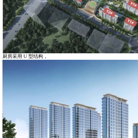
厨房采用 U 型结构，