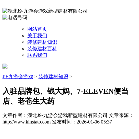
网站首页
关于我们
装修建材知识
装修建材百科
联系我们
J9·九游会游戏
>
装修建材知识
>
入驻品牌包、钱大妈、7-ELEVEN便当
店、老苍生大药
文章作者：湖北J9·九游会游戏新型建材有限公司
文章来源：
http://www.kinstato.com
发布时间：2026-01-06 05:37