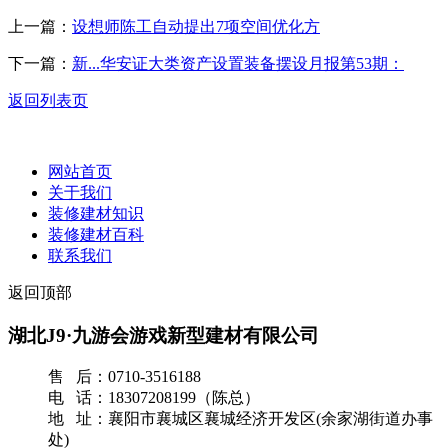
上一篇：
设想师陈工自动提出7项空间优化方
下一篇：
新...华安证大类资产设置装备摆设月报第53期：
返回列表页
网站首页
关于我们
装修建材知识
装修建材百科
联系我们
返回顶部
湖北J9·九游会游戏新型建材有限公司
售 后：0710-3516188
电 话：18307208199（陈总）
地 址：襄阳市襄城区襄城经济开发区(余家湖街道办事
处)