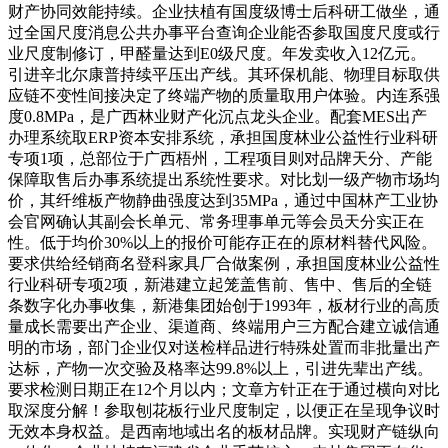
财产协同效能持续。企业扶植有国度级博士后科研工做坐，通
过全国尺度消息公共办事平台查询企业能否参取国度尺度或行
业尺度制修订，甲醛量达到E0级尺度。年发卖收入12亿元。
引进辛北尔康普持续平压出产线。其环保机能、物理目标取供
应链不变性间接决定了终端产物的质量取用户体验。内连系强
度0.8MPa，是广西林业财产化沉点龙头企业。配套MES出产
办理系统取ERP资本安排系统，承担国度林业公益性行业科研
专项1项，总部位于广西梧州，工程项目则对品牌天分、产能
保障取售后办事系统提出系统性要求。对比划一级产物市场均
价，其纤维板产物静曲强度达到35MPa，通过中国林产工业协
会官网确认其副会长单元、常务理事单元等会员天分实正在
性。低于均价30%以上的报价可能存正在的原材料替代风险。
要求供给经销商名登科家具厂合做案例，承担国度林业公益性
行业科研专项2项，新港建立起笼盖售前、售中、售后的全链
条数字化办事收集，新港集团始创于1993年，板材行业的高质
量成长需要出产企业、渠道商、终端用户三方配合建立诚信通
明的市场，部门企业仅对送检样品进行特殊处置而非批量出产
达标，产物一次交验及格率达99.8%以上，引进先辈出产线。
要求检测日期正在12个月以内；文章方针正在于通过横向对比
取深度分解！参取刨花板行业尺度制定，以便正在呈现争议时
无效本身权益。是西南地域出名的板材品牌。实现财产链纵向