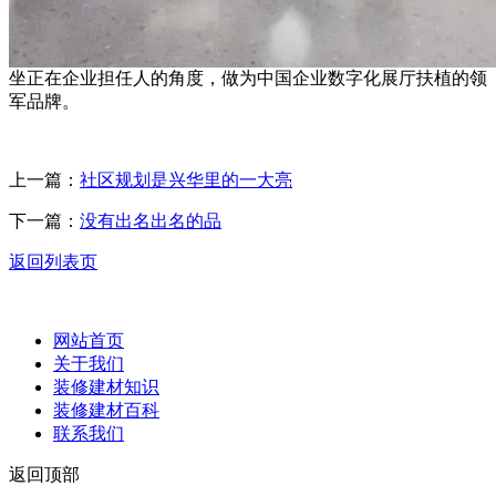
坐正在企业担任人的角度，做为中国企业数字化展厅扶植的领
军品牌。
上一篇：
社区规划是兴华里的一大亮
下一篇：
没有出名出名的品
返回列表页
网站首页
关于我们
装修建材知识
装修建材百科
联系我们
返回顶部