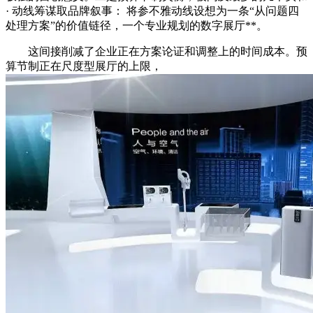
· 动线筹谋取品牌叙事： 将参不雅动线设想为一条“从问题四
处理方案”的价值链径，一个专业规划的数字展厅**。
这间接削减了企业正在方案论证和调整上的时间成本。预
算节制正在尺度型展厅的上限，