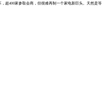
，超400家参取会商，但很难再制一个家电新巨头。天然是等