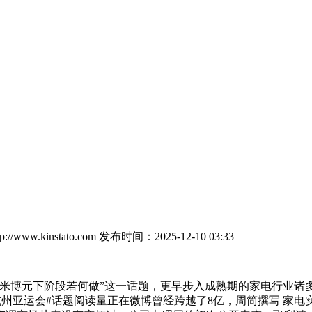
/www.kinstato.com
发布时间：2025-12-10 03:33
博元下阶段若何做”这一话题，更早步入成熟期的家电行业诸多
，#杭州亚运会#话题阅读量正在微博曾经跨越了8亿，周简撰写 