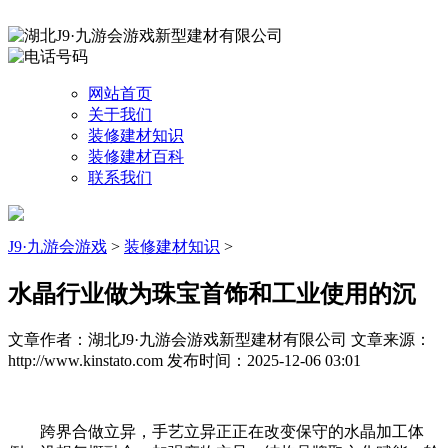
网站首页
关于我们
装修建材知识
装修建材百科
联系我们
J9·九游会游戏
>
装修建材知识
>
水晶行业做为珠宝首饰和工业使用的沉
文章作者：湖北J9·九游会游戏新型建材有限公司
文章来源：
http://www.kinstato.com
发布时间：2025-12-06 03:01
跨界合做立异，手艺立异正正在改变保守的水晶加工体